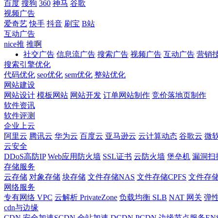
百度
搜狗
360
神马
谷歌
视频广告
爱奇艺
快手
抖音
刷宝
B站
互动广告
nice推
推啊
社交广告
信息流广告
搜索广告
视频广告
互动广告
营销
搜索引擎优化
代码优化
seo优化
sem优化
整站优化
网站建设
网站设计
模板网站
网站开发
订单网站制作
竞价落地页制作
软件资讯
软件评测
企业上云
阿里云
腾讯云
华为云
百度云
亚马逊云
云计算动态
谷歌云
微
云安全
DDoS高防IP
Web应用防火墙
SSL证书
云防火墙
堡垒机
漏洞扫
存储服务
云存储
对象存储
块存储
文件存储NAS
文件存储CPFS
文件存储
网络服务
专有网络 VPC
云解析 PrivateZone
负载均衡 SLB
NAT 网关
弹性
cdn与边缘
CDN
安全加速SCDN
全站加速 DCDN
PCDN
边缘节点服务EN