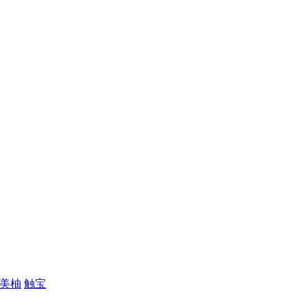
美柚
触宝