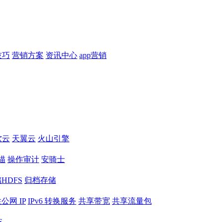
技巧
营销方案
资讯中心
app营销
软云
天翼云
火山引擎
描
操作审计
安骑士
HDFS
归档存储
公网 IP
IPv6 转换服务
共享带宽
共享流量包
S