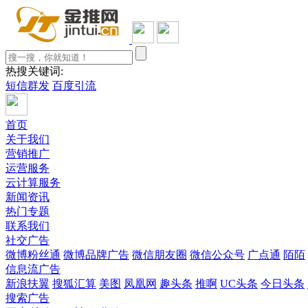
热搜关键词:
短信群发
百度引流
首页
关于我们
营销推广
运营服务
云计算服务
新闻资讯
热门专题
联系我们
社交广告
微博粉丝通
微博品牌广告
微信朋友圈
微信公众号
广点通
陌陌
信息流广告
新浪扶翼
搜狐汇算
美图
凤凰网
趣头条
推啊
UC头条
今日头条
搜索广告