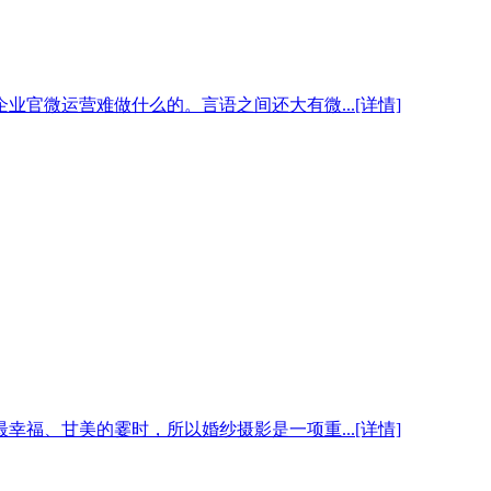
微运营难做什么的。言语之间还大有微...[详情]
、甘美的霎时，所以婚纱摄影是一项重...[详情]