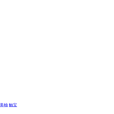
美柚
触宝