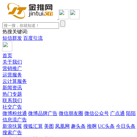
热搜关键词:
短信群发
百度引流
首页
关于我们
营销推广
运营服务
云计算服务
新闻资讯
热门专题
联系我们
社交广告
微博粉丝通
微博品牌广告
微信朋友圈
微信公众号
广点通
陌陌
信息流广告
新浪扶翼
搜狐汇算
美图
凤凰网
趣头条
推啊
UC头条
今日头条
搜索广告