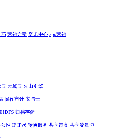
技巧
营销方案
资讯中心
app营销
软云
天翼云
火山引擎
描
操作审计
安骑士
HDFS
归档存储
公网 IP
IPv6 转换服务
共享带宽
共享流量包
S