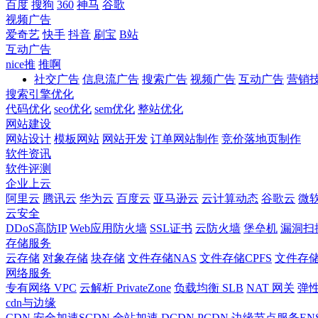
百度
搜狗
360
神马
谷歌
视频广告
爱奇艺
快手
抖音
刷宝
B站
互动广告
nice推
推啊
社交广告
信息流广告
搜索广告
视频广告
互动广告
营销
搜索引擎优化
代码优化
seo优化
sem优化
整站优化
网站建设
网站设计
模板网站
网站开发
订单网站制作
竞价落地页制作
软件资讯
软件评测
企业上云
阿里云
腾讯云
华为云
百度云
亚马逊云
云计算动态
谷歌云
微
云安全
DDoS高防IP
Web应用防火墙
SSL证书
云防火墙
堡垒机
漏洞扫
存储服务
云存储
对象存储
块存储
文件存储NAS
文件存储CPFS
文件存储
网络服务
专有网络 VPC
云解析 PrivateZone
负载均衡 SLB
NAT 网关
弹性
cdn与边缘
CDN
安全加速SCDN
全站加速 DCDN
PCDN
边缘节点服务EN